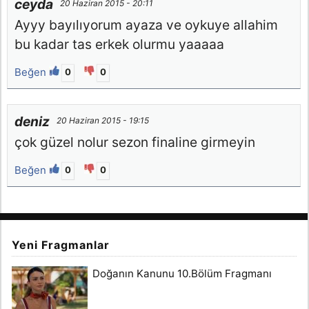
ceyda
20 Haziran 2015 - 20:11
Ayyy bayılıyorum ayaza ve oykuye allahim
bu kadar tas erkek olurmu yaaaaa
Beğen
0
0
deniz
20 Haziran 2015 - 19:15
çok güzel nolur sezon finaline girmeyin
Beğen
0
0
Yeni Fragmanlar
Doğanın Kanunu 10.Bölüm Fragmanı