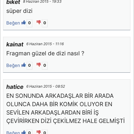
bıket
8 Haziran 2015 - 19:33
süper dizi
Beğen
0
0
kainat
6 Haziran 2015 - 11:16
Fragman güzel de dizi nasıl ?
Beğen
0
0
hatice
6 Haziran 2015 - 08:52
EN SONUNDA ARKADAŞLAR BİR ARADA
OLUNCA DAHA BİR KOMİK OLUYOR EN
SEVİLEN ARKADAŞLARDAN BİRİ İŞ
ÇEVİRİRKEN DİZİ ÇEKİLMEZ HALE GELMİŞTİ
Beğen
0
0