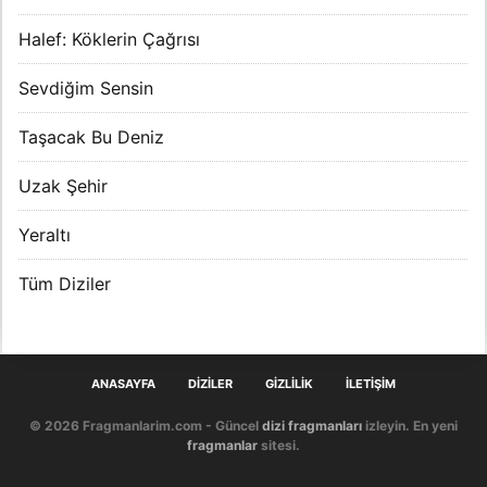
Halef: Köklerin Çağrısı
Sevdiğim Sensin
Taşacak Bu Deniz
Uzak Şehir
Yeraltı
Tüm Diziler
ANASAYFA
DIZILER
GIZLILIK
İLETIŞIM
© 2026 Fragmanlarim.com - Güncel
dizi fragmanları
izleyin. En yeni
fragmanlar
sitesi.