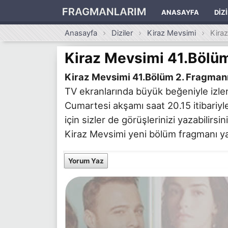
FRAGMANLARIM
ANASAYFA
DIZ
Anasayfa
Diziler
Kiraz Mevsimi
Kira
Kiraz Mevsimi 41.Bölüm
Kiraz Mevsimi 41.Bölüm 2. Fragman
TV ekranlarında büyük beğeniyle izle
Cumartesi akşamı saat 20.15 itibariyle
için sizler de görüşlerinizi yazabilirs
Kiraz Mevsimi yeni bölüm fragmanı yayı
Yorum Yaz