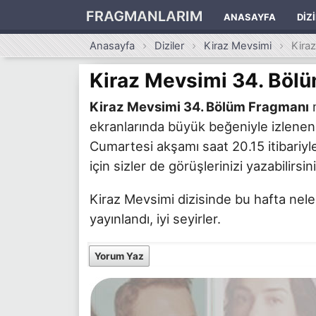
FRAGMANLARIM
ANASAYFA
DIZ
Anasayfa
Diziler
Kiraz Mevsimi
Kira
Kiraz Mevsimi 34. Böl
Kiraz Mevsimi 34. Bölüm Fragmanı
m
ekranlarında büyük beğeniyle izlenen
Cumartesi akşamı saat 20.15 itibariyle
için sizler de görüşlerinizi yazabilirsini
Kiraz Mevsimi dizisinde bu hafta nel
yayınlandı, iyi seyirler.
Yorum Yaz