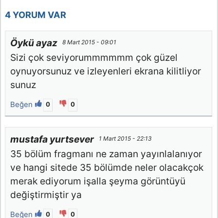
4 YORUM VAR
Öykü ayaz
8 Mart 2015 - 09:01
Sizi çok seviyorummmmmm çok güzel
oynuyorsunuz ve izleyenleri ekrana kilitliyor
sunuz
Beğen
0
0
mustafa yurtsever
1 Mart 2015 - 22:13
35 bölüm fragmanı ne zaman yayınlalanıyor
ve hangi sitede 35 bölümde neler olacakçok
merak ediyorum işalla şeyma görüntüyü
değiştirmiştir ya
Beğen
0
0