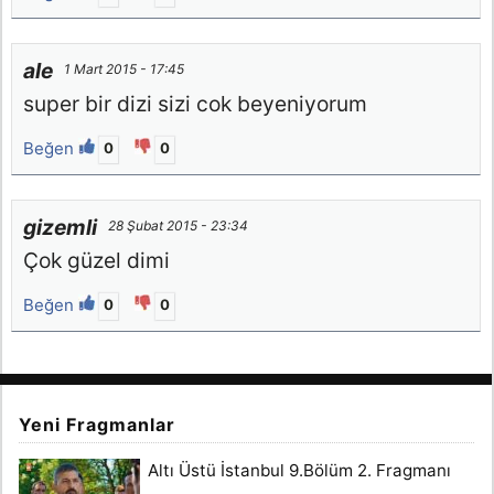
ale
1 Mart 2015 - 17:45
super bir dizi sizi cok beyeniyorum
Beğen
0
0
gizemli
28 Şubat 2015 - 23:34
Çok güzel dimi
Beğen
0
0
Yeni Fragmanlar
Altı Üstü İstanbul 9.Bölüm 2. Fragmanı