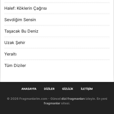
Halef: Köklerin Çağrısı
Sevdiğim Sensin
Taşacak Bu Deniz
Uzak Şehir
Yeraltı
Tüm Diziler
ANASAYFA
DIZILER
GIZLILIK
İLETIŞIM
© 2026 Fragmanlarim.com - Güncel
dizi fragmanları
izleyin. En yeni
fragmanlar
sitesi.