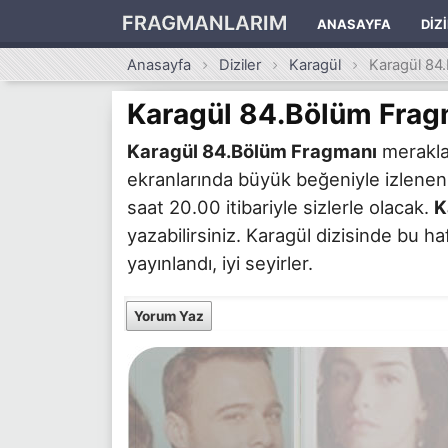
FRAGMANLARIM
ANASAYFA
DIZ
Anasayfa
Diziler
Karagül
Karagül 84
Karagül 84.Bölüm Frag
Karagül 84.Bölüm Fragmanı
merakla 
ekranlarında büyük beğeniyle izlenen
saat 20.00 itibariyle sizlerle olacak.
K
yazabilirsiniz. Karagül dizisinde bu 
yayınlandı, iyi seyirler.
Yorum Yaz