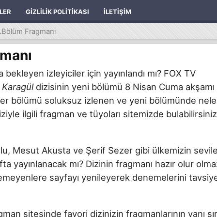
ILER
GIZLILIK POLITIKASI
İLETIŞIM
6.Bölüm Fragmanı
gmanı
 bekleyen izleyiciler için yayınlandı mı? FOX TV
n
Karagül
dizisinin yeni bölümü 8 Nisan Cuma akşamı
. Her bölümü soluksuz izlenen ve yeni bölümünde nele
yle ilgili fragman ve tüyoları sitemizde bulabilirsiniz
lu, Mesut Akusta ve Şerif Sezer gibi ülkemizin sevil
fta yayınlanacak mı? Dizinin fragmanı hazır olur olma
eyemeyenlere sayfayı yenileyerek denemelerini tavsiy
ragman sitesinde favori dizinizin fragmanlarının yanı sı