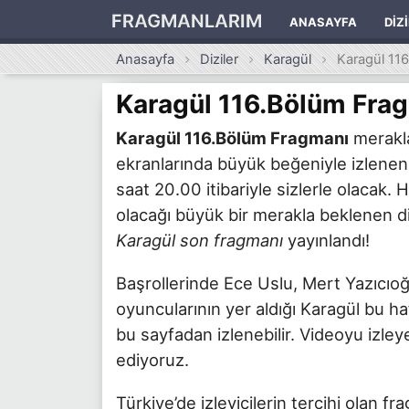
FRAGMANLARIM
ANASAYFA
DIZ
Anasayfa
Diziler
Karagül
Karagül 11
Karagül 116.Bölüm Fra
Karagül 116.Bölüm Fragmanı
merakla
ekranlarında büyük beğeniyle izlene
saat 20.00 itibariyle sizlerle olacak
olacağı büyük bir merakla beklenen dizi
Karagül son fragmanı
yayınlandı!
Başrollerinde Ece Uslu, Mert Yazıcıoğ
oyuncularının yer aldığı Karagül bu ha
bu sayfadan izlenebilir. Videoyu izl
ediyoruz.
Türkiye’de izleyicilerin tercihi olan f