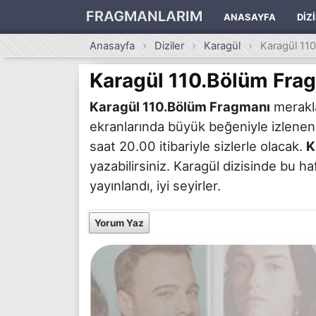
FRAGMANLARIM
ANASAYFA
DIZ
Anasayfa
Diziler
Karagül
Karagül 11
Karagül 110.Bölüm Fra
Karagül 110.Bölüm Fragmanı
merakla
ekranlarında büyük beğeniyle izlene
saat 20.00 itibariyle sizlerle olacak.
K
yazabilirsiniz. Karagül dizisinde bu 
yayınlandı, iyi seyirler.
Yorum Yaz