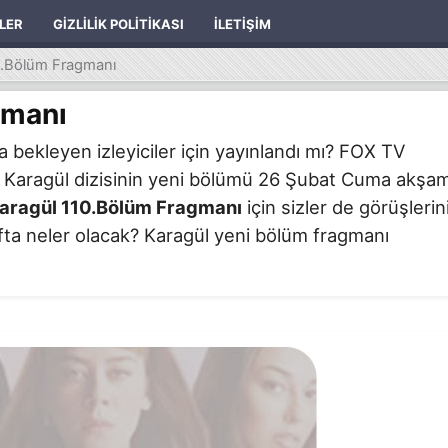
ILER
GIZLILIK POLITIKASI
İLETIŞIM
0.Bölüm Fragmanı
gmanı
 bekleyen izleyiciler için yayınlandı mı? FOX TV
n Karagül dizisinin yeni bölümü 26 Şubat Cuma akşam
aragül 110.Bölüm Fragmanı
için sizler de görüşlerin
hafta neler olacak? Karagül yeni bölüm fragmanı