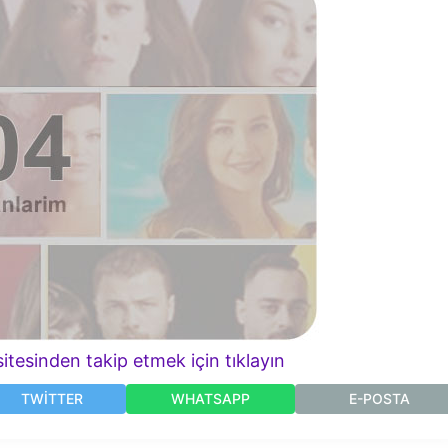
itesinden takip etmek için tıklayın
TWITTER
WHATSAPP
E-POSTA