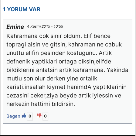
1 YORUM VAR
Emine
4 Kasım 2015 - 10:59
Kahramana cok sinir oldum. Elif bence
topragi alsin ve gitsin, kahraman ne cabuk
unuttu elifin pesinden kostugunu. Artik
defnenik yaptiklari ortaga ciksin,elifde
bildiklerini anlatsin artik kahramana. Yakinda
mutlu son olur derken yine ortalik
karisti.insallah kiymet hanimdA yaptiklarinin
cezasini ceker,ziya beyde artik iylessin ve
herkezin hattimi bildirsin.
Beğen
0
0