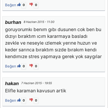
Beğen
0
0
burhan
8 Haziran 2015 - 11:30
goruyorumkı benım gıbı dusunen cok ben bu
dızıyı bıraktım ıcım kararmaya basladı
zevkle ve neseyle ızlemek yerıne huzun ve
keder sarınca bıraktım sızde bırakım kendı
kendımıze stres yapmaya gerek yok saygılar
Beğen
0
0
hakan
7 Haziran 2015 - 19:55
Elifle karaman kavusun artik
Beğen
0
0