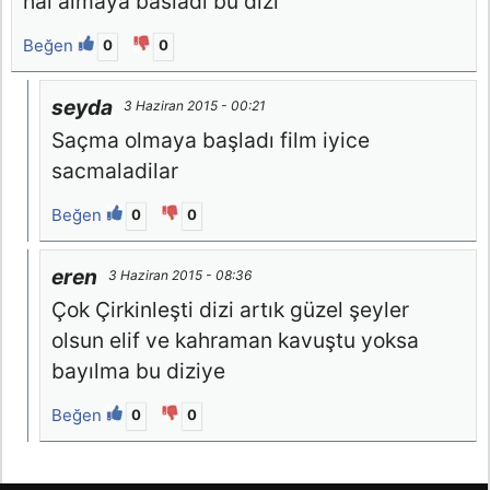
hal almaya basladi bu dizi
Beğen
0
0
seyda
3 Haziran 2015 - 00:21
Saçma olmaya başladı film iyice
sacmaladilar
Beğen
0
0
eren
3 Haziran 2015 - 08:36
Çok Çirkinleşti dizi artık güzel şeyler
olsun elif ve kahraman kavuştu yoksa
bayılma bu diziye
Beğen
0
0