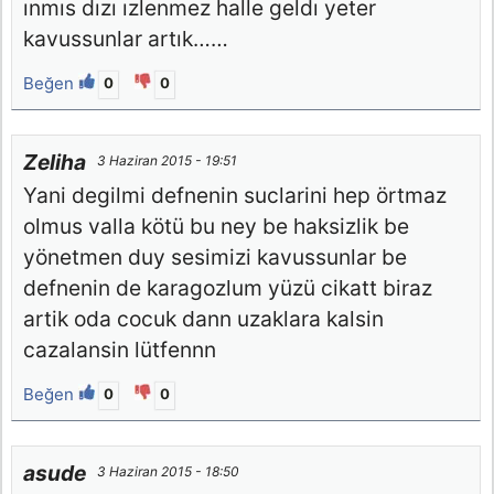
ınmıs dızı ızlenmez halle geldı yeter
kavussunlar artık……
Beğen
0
0
Zeliha
3 Haziran 2015 - 19:51
Yani degilmi defnenin suclarini hep örtmaz
olmus valla kötü bu ney be haksizlik be
yönetmen duy sesimizi kavussunlar be
defnenin de karagozlum yüzü cikatt biraz
artik oda cocuk dann uzaklara kalsin
cazalansin lütfennn
Beğen
0
0
asude
3 Haziran 2015 - 18:50