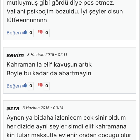
mutluymuş gibi gördü diye pes etmez.
Vallahi psikoojim bozuldu. İyi şeyler olsun
lütfeennnnnnn
Beğen
0
0
sevim
3 Haziran 2015 - 02:11
Kahraman la elif kavuşun artık
Boyle bu kadar da abartmayin.
Beğen
0
0
azra
3 Haziran 2015 - 00:14
Aynen ya bidaha izlenicem cok sinir oldum
her dizide ayni seyler simdi elif kahramana
kin tutar maksutla evlenir ondan cocugu olur