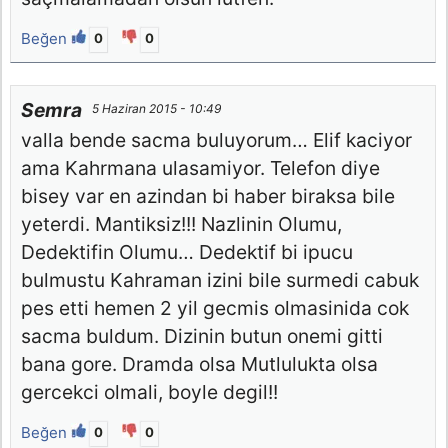
Beğen
0
0
Semra
5 Haziran 2015 - 10:49
valla bende sacma buluyorum… Elif kaciyor
ama Kahrmana ulasamiyor. Telefon diye
bisey var en azindan bi haber biraksa bile
yeterdi. Mantiksiz!!! Nazlinin Olumu,
Dedektifin Olumu… Dedektif bi ipucu
bulmustu Kahraman izini bile surmedi cabuk
pes etti hemen 2 yil gecmis olmasinida cok
sacma buldum. Dizinin butun onemi gitti
bana gore. Dramda olsa Mutlulukta olsa
gercekci olmali, boyle degil!!
Beğen
0
0