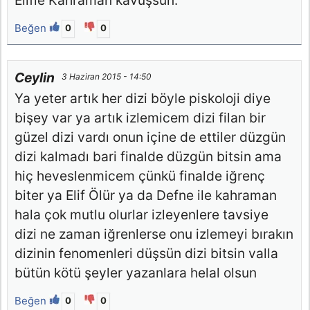
Elifle Kahraman kavuşsun.
Beğen
0
0
Ceylin
3 Haziran 2015 - 14:50
Ya yeter artık her dizi böyle piskoloji diye
bişey var ya artık izlemicem dizi filan bir
güzel dizi vardı onun içine de ettiler düzgün
dizi kalmadı bari finalde düzgün bitsin ama
hiç heveslenmicem çünkü finalde iğrenç
biter ya Elif Ölür ya da Defne ile kahraman
hala çok mutlu olurlar izleyenlere tavsiye
dizi ne zaman iğrenlerse onu izlemeyi bırakın
dizinin fenomenleri düşsün dizi bitsin valla
bütün kötü şeyler yazanlara helal olsun
Beğen
0
0