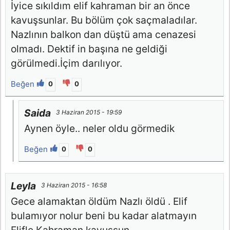
İyice sıkıldım elif kahraman bir an önce
kavuşsunlar. Bu bölüm çok saçmaladılar.
Nazlının balkon dan düştü ama cenazesi
olmadı. Dektif in başına ne geldiği
görülmedi.İçim darılıyor.
Beğen
0
0
Saida
3 Haziran 2015 - 19:59
Aynen öyle.. neler oldu görmedik
Beğen
0
0
Leyla
3 Haziran 2015 - 16:58
Gece alamaktan öldüm Nazlı öldü . Elif
bulamıyor nolur beni bu kadar alatmayın