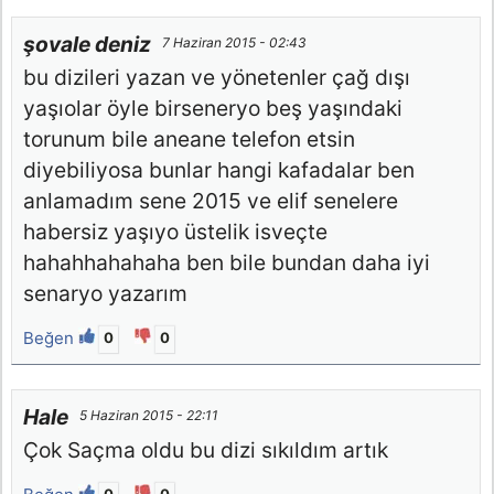
şovale deniz
7 Haziran 2015 - 02:43
bu dizileri yazan ve yönetenler çağ dışı
yaşıolar öyle birseneryo beş yaşındaki
torunum bile aneane telefon etsin
diyebiliyosa bunlar hangi kafadalar ben
anlamadım sene 2015 ve elif senelere
habersiz yaşıyo üstelik isveçte
hahahhahahaha ben bile bundan daha iyi
senaryo yazarım
Beğen
0
0
Hale
5 Haziran 2015 - 22:11
Çok Saçma oldu bu dizi sıkıldım artık