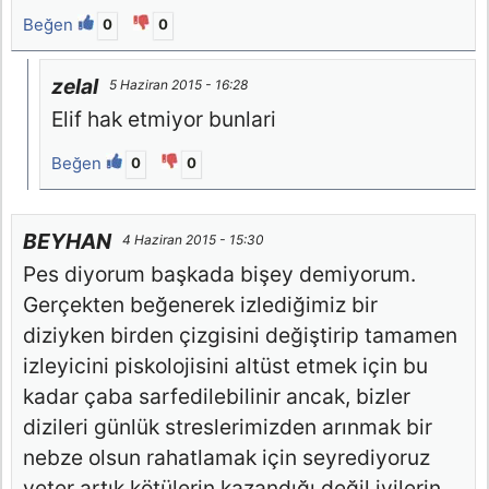
Beğen
0
0
zelal
5 Haziran 2015 - 16:28
Elif hak etmiyor bunlari
Beğen
0
0
BEYHAN
4 Haziran 2015 - 15:30
Pes diyorum başkada bişey demiyorum.
Gerçekten beğenerek izlediğimiz bir
diziyken birden çizgisini değiştirip tamamen
izleyicini piskolojisini altüst etmek için bu
kadar çaba sarfedilebilinir ancak, bizler
dizileri günlük streslerimizden arınmak bir
nebze olsun rahatlamak için seyrediyoruz
yeter artık kötülerin kazandığı değil iyilerin