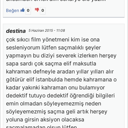
Beğen
0
0
destina
5 Haziran 2015 - 11:08
çok sıkıcı film yönetmeni kim ise ona
sesleniyorum lütfen saçmalıklı şeyler
yapmayın bu diziyi severek izlerken herşey
sapa sardı çok saçma elif maksutla
kahraman defneyle aradan yıllar yılları alır
götürür elif istanbulda hemde kahramana o
kadar yakınki kahraman onu bulamıyor
dedektif tutuyo dedektif öğrendiği bilgileri
emin olmadan söyleyemezmiş neden
söyleyemezmiş saçma geli artık herşey
yoluna girsin aksiyon olacaksa
saçmalamadan olsun lütfen.