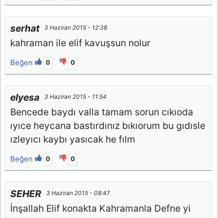
serhat
3 Haziran 2015 - 12:38
kahraman ile elif kavuşsun nolur
Beğen
0
0
elyesa
3 Haziran 2015 - 11:54
Bencede baydı valla tamam sorun cıkıoda
ıyıce heycana bastırdınız bıkıorum bu gıdısle
ızleyıcı kaybı yasıcak he fılm
Beğen
0
0
SEHER
3 Haziran 2015 - 08:47
İnşallah Elif konakta Kahramanla Defne yi