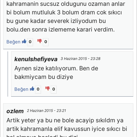
kahramanin sucsuz oldugunu ozaman anlar
bi bolum mutluluk 3 bolum dram cok sıkıcı
bu gune kadar severek izliyodum bu
bolu.den sonra izlememe karari verdim.
Beğen
0
0
kenulshefiyeva
3 Haziran 2015 - 23:28
Aynen size katılıyorum. Ben de
bakmiycam bu diziye
Beğen
0
0
ozlem
2 Haziran 2015 - 23:21
Artik yeter ya bu ne bole acayip sıkıldm ya
artik kahramanla elif kavussun iyice sıkıcı bi