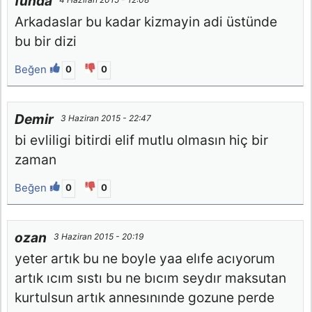
funda
Arkadaslar bu kadar kizmayin adi üstünde
bu bir dizi
Beğen
0
0
Demir
3 Haziran 2015 - 22:47
bi evliligi bitirdi elif mutlu olmasın hiç bir
zaman
Beğen
0
0
ozan
3 Haziran 2015 - 20:19
yeter artık bu ne boyle yaa elıfe acıyorum
artık ıcım sıstı bu ne bıcım seydır maksutan
kurtulsun artık annesınınde gozune perde