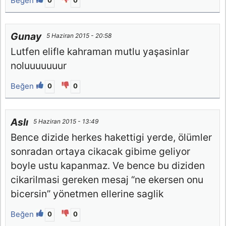
Beğen
0
0
Gunay
5 Haziran 2015 - 20:58
Lutfen elifle kahraman mutlu yaşasinlar
noluuuuuuur
Beğen
0
0
Aslı
5 Haziran 2015 - 13:49
Bence dizide herkes hakettigi yerde, ölümler
sonradan ortaya cikacak gibime geliyor
boyle ustu kapanmaz. Ve bence bu diziden
cikarilmasi gereken mesaj “ne ekersen onu
bicersin” yönetmen ellerine saglik
Beğen
0
0