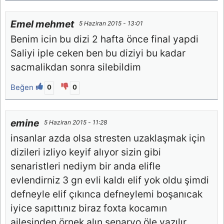
Emel mehmet
5 Haziran 2015 - 13:01
Benim icin bu dizi 2 hafta önce final yapdi
Saliyi iple ceken ben bu diziyi bu kadar
sacmalikdan sonra silebildim
Beğen
0
0
emine
5 Haziran 2015 - 11:28
insanlar azda olsa stresten uzaklaşmak için
dizileri izliyo keyif alıyor sizin gibi
senaristleri nediym bir anda elifle
evlendirniz 3 gn evli kaldı elif yok oldu şimdi
defneyle elif çıkınca defneylemi boşanıcak
iyice sapıttınız biraz foxta kocamın
ailesinden örnek alın senaryo öle yazılır