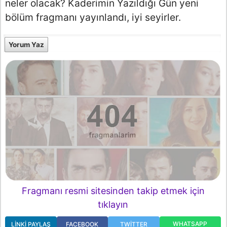
neler olacak? Kaderimin Yazıldığı Gün yeni
bölüm fragmanı yayınlandı, iyi seyirler.
Yorum Yaz
Fragmanı resmi sitesinden takip etmek için
tıklayın
WHATSAPP
LINKI PAYLAŞ
FACEBOOK
TWITTER