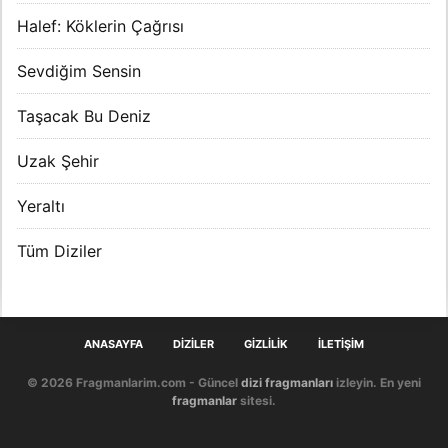
Halef: Köklerin Çağrısı
Sevdiğim Sensin
Taşacak Bu Deniz
Uzak Şehir
Yeraltı
Tüm Diziler
ANASAYFA
DIZILER
GIZLILIK
İLETIŞIM
© 2026 Fragmanlarim.com - Güncel
dizi fragmanları
izleyin. En yeni
fragmanlar
sitesi.