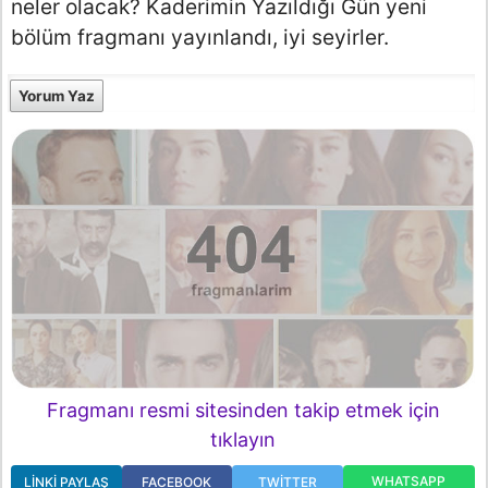
neler olacak? Kaderimin Yazıldığı Gün yeni
bölüm fragmanı yayınlandı, iyi seyirler.
Yorum Yaz
Fragmanı resmi sitesinden takip etmek için
tıklayın
WHATSAPP
LINKI PAYLAŞ
FACEBOOK
TWITTER