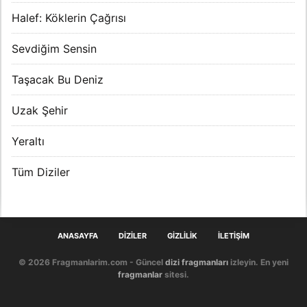
Halef: Köklerin Çağrısı
Sevdiğim Sensin
Taşacak Bu Deniz
Uzak Şehir
Yeraltı
Tüm Diziler
ANASAYFA
DIZILER
GIZLILIK
İLETIŞIM
© 2026 Fragmanlarim.com - Güncel
dizi fragmanları
izleyin. En yeni
fragmanlar
sitesi.