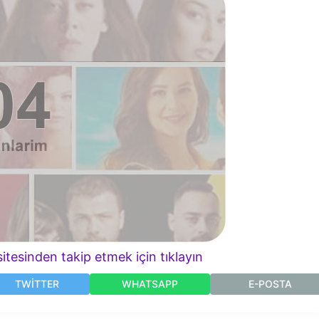
itesinden takip etmek için tıklayın
TWITTER
WHATSAPP
E-POSTA