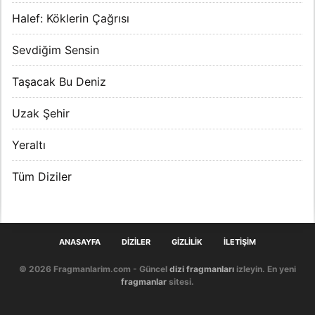
Halef: Köklerin Çağrısı
Sevdiğim Sensin
Taşacak Bu Deniz
Uzak Şehir
Yeraltı
Tüm Diziler
ANASAYFA
DIZILER
GIZLILIK
İLETIŞIM
© 2026 Fragmanlarim.com - Güncel
dizi fragmanları
izleyin. En yeni
fragmanlar
sitesi.