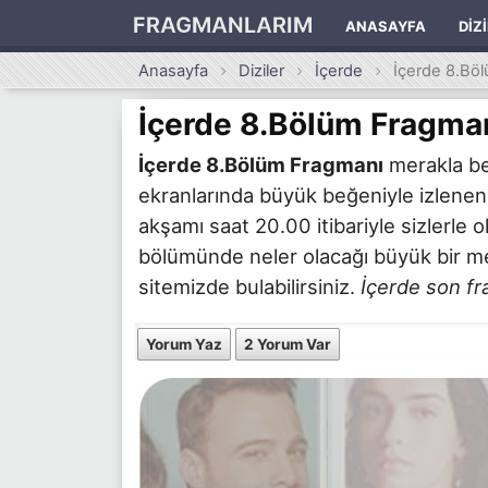
FRAGMANLARIM
ANASAYFA
DIZ
Anasayfa
Diziler
İçerde
İçerde 8.Bö
İçerde 8.Bölüm Fragma
İçerde 8.Bölüm Fragmanı
merakla be
ekranlarında büyük beğeniyle izlene
akşamı saat 20.00 itibariyle sizlerle
bölümünde neler olacağı büyük bir mer
sitemizde bulabilirsiniz.
İçerde son f
Yorum Yaz
2 Yorum Var