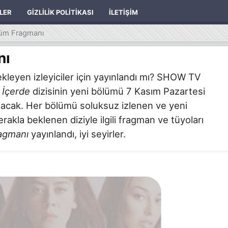
ILER
GIZLILIK POLITIKASI
İLETIŞIM
lüm Fragmanı
nı
kleyen izleyiciler için yayınlandı mı? SHOW TV
n
İçerde
dizisinin yeni bölümü 7 Kasım Pazartesi
 olacak. Her bölümü soluksuz izlenen ve yeni
akla beklenen diziyle ilgili fragman ve tüyoları
ragmanı
yayınlandı, iyi seyirler.