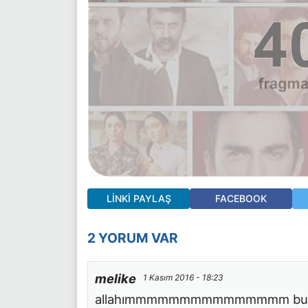
LINKI PAYLAŞ
FACEBOOK
2 YORUM VAR
melike
1 Kasım 2016 - 18:23
allahımmmmmmmmmmmmmmm bu frag