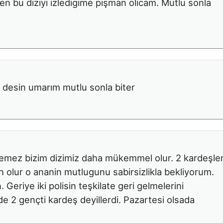
en bu diziyi izledigime pişman olicam. Mutlu sonla
 desin umarım mutlu sonla biter
zemez bizim dizimiz daha mükemmel olur. 2 kardeşle
on olur o ananin mutlugunu sabirsizlikla bekliyorum.
eriye iki polisin teşkilate geri gelmelerini
e 2 gençti kardeş deyillerdi. Pazartesi olsada