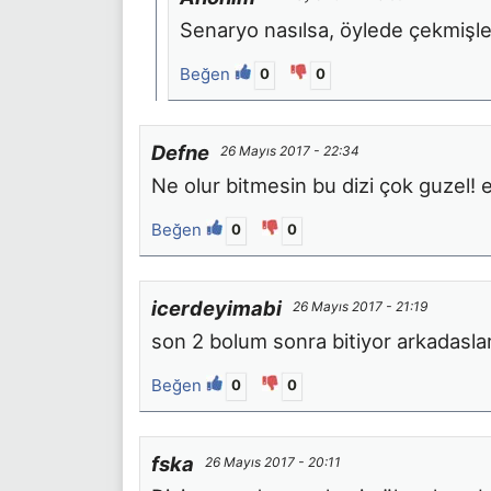
Senaryo nasılsa, öylede çekmişle
Beğen
0
0
Defne
26 Mayıs 2017 - 22:34
Ne olur bitmesin bu dizi çok guzel!
Beğen
0
0
icerdeyimabi
26 Mayıs 2017 - 21:19
son 2 bolum sonra bitiyor arkadasla
Beğen
0
0
fska
26 Mayıs 2017 - 20:11