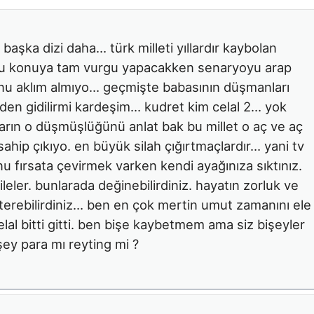
 başka dizi daha… türk milleti yıllardır kaybolan
e bu konuya tam vurgu yapacakken senaryoyu arap
unu aklım almıyo… geçmişte babasının düşmanları
nden gidilirmi kardeşim… kudret kim celal 2… yok
arın o düşmüşlüğünü anlat bak bu millet o aç ve aç
ahip çıkıyo. en büyük silah çığırtmaçlardır… yani tv
u fırsata çevirmek varken kendi ayağınıza sıktınız.
leler. bunlarada değinebilirdiniz. hayatın zorluk ve
erebilirdiniz… ben en çok mertin umut zamanını ele
al bitti gitti. ben bişe kaybetmem ama siz bişeyler
ey para mı reyting mi ?