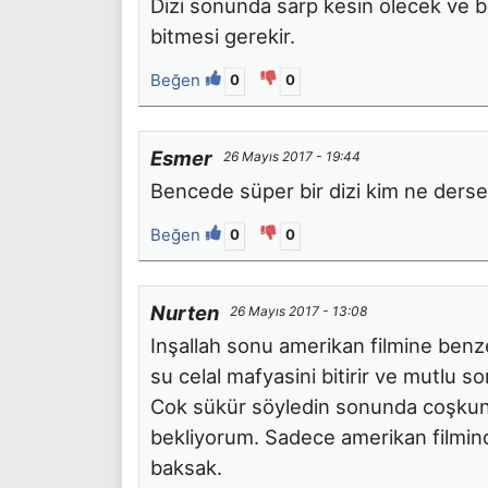
Dizi sonunda sarp kesin ölecek ve b
bitmesi gerekir.
Beğen
0
0
Esmer
26 Mayıs 2017 - 19:44
Bencede süper bir dizi kim ne derse
Beğen
0
0
Nurten
26 Mayıs 2017 - 13:08
Inşallah sonu amerikan filmine ben
su celal mafyasini bitirir ve mutlu s
Cok sükür söyledin sonunda coşkun. G
bekliyorum. Sadece amerikan filmind
baksak.