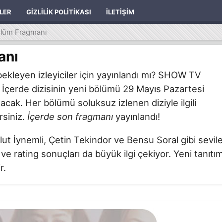
ILER
GIZLILIK POLITIKASI
İLETIŞIM
ölüm Fragmanı
anı
ekleyen izleyiciler için yayınlandı mı? SHOW TV
 İçerde dizisinin yeni bölümü 29 Mayıs Pazartesi
lacak. Her bölümü soluksuz izlenen diziyle ilgili
rsiniz.
İçerde son fragmanı
yayınlandı!
t İynemli, Çetin Tekindor ve Bensu Soral gibi sevil
t ve rating sonuçları da büyük ilgi çekiyor. Yeni tanıtı
r.