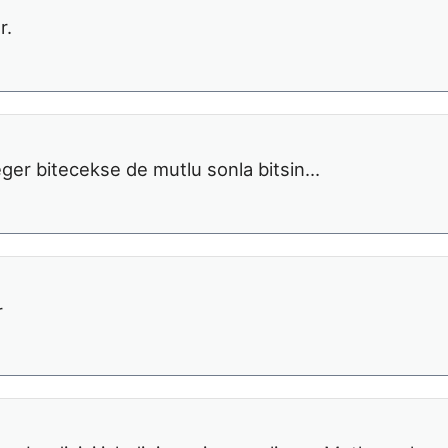
r.
 eger bitecekse de mutlu sonla bitsin…
r