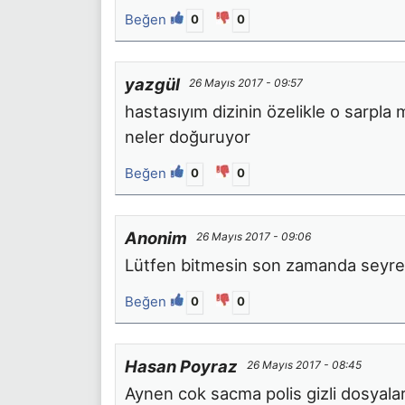
Beğen
0
0
yazgül
26 Mayıs 2017 - 09:57
hastasıyım dizinin özelikle o sarpl
neler doğuruyor
Beğen
0
0
Anonim
26 Mayıs 2017 - 09:06
Lütfen bitmesin son zamanda seyret
Beğen
0
0
Hasan Poyraz
26 Mayıs 2017 - 08:45
Aynen cok sacma polis gizli dosyala