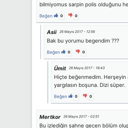
bilmiyomus sarpin polis olduğunu he
Beğen
0
0
Asii
26 Mayıs 2017 - 12:56
Bak bu yorumu begendim ???
Beğen
0
0
Ümit
26 Mayıs 2017 - 16:43
Hiçte beğenmedim. Herşeyin açı
yargılasın boşuna. Dizi süper.
Beğen
0
0
Mertkor
26 Mayıs 2017 - 02:51
Bu izlediğin sahne gecen bölüm olup