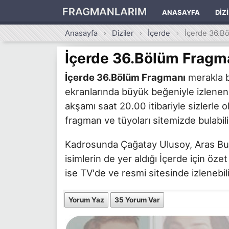
FRAGMANLARIM
ANASAYFA
DIZ
Anasayfa
Diziler
İçerde
İçerde 36.B
İçerde 36.Bölüm Fragm
İçerde 36.Bölüm Fragmanı
merakla b
ekranlarında büyük beğeniyle izlenen
akşamı saat 20.00 itibariyle sizlerle o
fragman ve tüyoları sitemizde bulabili
Kadrosunda Çağatay Ulusoy, Aras Bulu
isimlerin de yer aldığı İçerde için öze
ise TV'de ve resmi sitesinde izlenebili
Yorum Yaz
35 Yorum Var