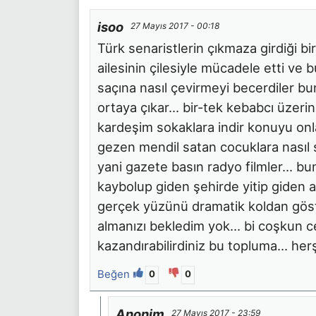
isoo
27 Mayıs 2017 - 00:18
Türk senaristlerin çıkmaza girdiği bir
ailesinin çilesiyle mücadele etti v
saçına nasıl çevirmeyi becerdiler b
ortaya çıkar… bir-tek kebabcı üzeri
kardeşim sokaklara indir konuyu onl
gezen mendil satan cocuklara nasıl s
yani gazete basın radyo filmler… bun
kaybolup giden şehirde yitip giden ai
gerçek yüzünü dramatik koldan göst
almanızı bekledim yok… bi coşkun cel
kazandırabilirdiniz bu topluma… herş
Beğen
0
0
Anonim
27 Mayıs 2017 - 23:59