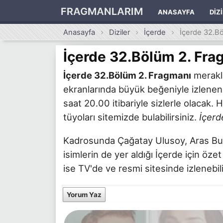
FRAGMANLARIM
ANASAYFA
DIZ
Anasayfa
Diziler
İçerde
İçerde 32.B
İçerde 32.Bölüm 2. Fra
İçerde 32.Bölüm 2. Fragmanı
merakla
ekranlarında büyük beğeniyle izlenen
saat 20.00 itibariyle sizlerle olacak. 
tüyoları sitemizde bulabilirsiniz.
İçerd
Kadrosunda Çağatay Ulusoy, Aras Bulu
isimlerin de yer aldığı İçerde için öze
ise TV'de ve resmi sitesinde izlenebili
Yorum Yaz