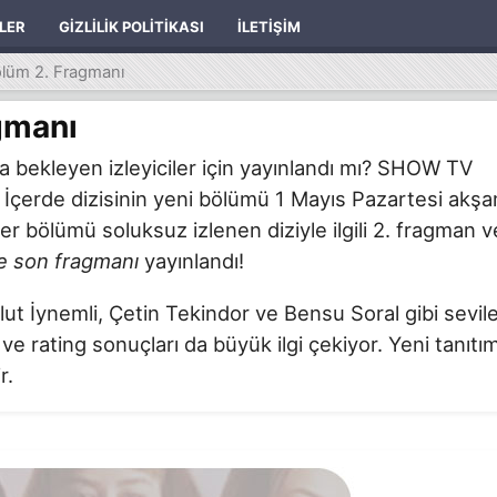
ILER
GIZLILIK POLITIKASI
İLETIŞIM
ölüm 2. Fragmanı
gmanı
 bekleyen izleyiciler için yayınlandı mı? SHOW TV
 İçerde dizisinin yeni bölümü 1 Mayıs Pazartesi akşa
Her bölümü soluksuz izlenen diziyle ilgili 2. fragman v
e son fragmanı
yayınlandı!
t İynemli, Çetin Tekindor ve Bensu Soral gibi sevil
t ve rating sonuçları da büyük ilgi çekiyor. Yeni tanıtı
r.