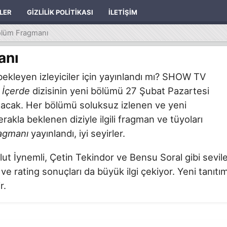
ILER
GIZLILIK POLITIKASI
İLETIŞIM
ölüm Fragmanı
anı
ekleyen izleyiciler için yayınlandı mı? SHOW TV
n
İçerde
dizisinin yeni bölümü 27 Şubat Pazartesi
 olacak. Her bölümü soluksuz izlenen ve yeni
akla beklenen diziyle ilgili fragman ve tüyoları
ragmanı
yayınlandı, iyi seyirler.
t İynemli, Çetin Tekindor ve Bensu Soral gibi sevil
t ve rating sonuçları da büyük ilgi çekiyor. Yeni tanıtı
r.