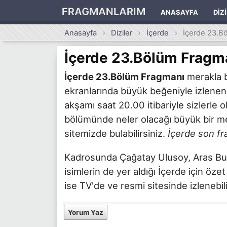
FRAGMANLARIM
ANASAYFA
DIZ
Anasayfa
Diziler
İçerde
İçerde 23.B
İçerde 23.Bölüm Fragm
İçerde 23.Bölüm Fragmanı
merakla b
ekranlarında büyük beğeniyle izlene
akşamı saat 20.00 itibariyle sizlerle
bölümünde neler olacağı büyük bir mer
sitemizde bulabilirsiniz.
İçerde son f
Kadrosunda Çağatay Ulusoy, Aras Bulu
isimlerin de yer aldığı İçerde için öze
ise TV'de ve resmi sitesinde izlenebili
Yorum Yaz