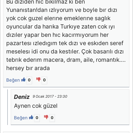
Bu diziden hıc bıkılmaz kı ben
Yunanıstan!dan ızlıyorum ve boyle bır dızı
yok cok guzel elerıne emeklerıne saglık
oyuncular da harıka Turkıye zaten cok ıyı
dızıler yapar ben hıc kacırmıyorum her
pazartesı ızledıgım tek dızı ve eskıden seref
meselesı idi onu da kestıler. Çok basarılı dızı
tebrık ederım macera, dram, aile, romantık….
hersey bır arada
Beğen
0
0
Deniz
9 Ocak 2017 - 23:30
Aynen cok güzel
Beğen
0
0