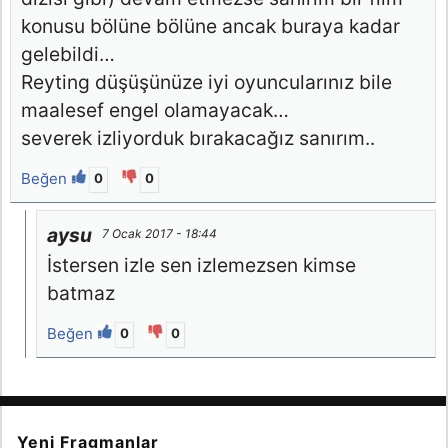
konusu bölüne bölüne ancak buraya kadar
gelebildi…
Reyting düşüşünüze iyi oyuncularınız bile
maalesef engel olamayacak…
severek izliyorduk bırakacağız sanırım..
Beğen
0
0
aysu
7 Ocak 2017 - 18:44
İstersen izle sen izlemezsen kimse
batmaz
Beğen
0
0
Yeni Fragmanlar