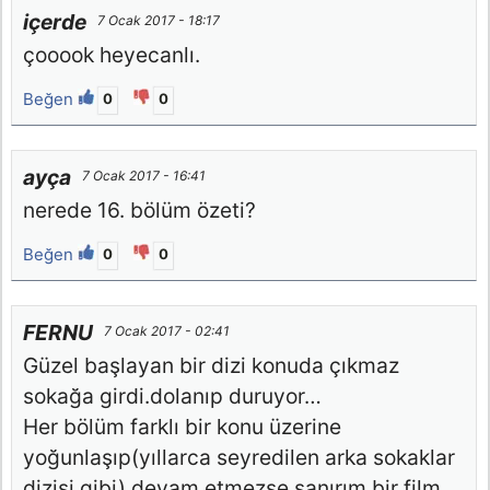
içerde
7 Ocak 2017 - 18:17
çooook heyecanlı.
Beğen
0
0
ayça
7 Ocak 2017 - 16:41
nerede 16. bölüm özeti?
Beğen
0
0
FERNU
7 Ocak 2017 - 02:41
Güzel başlayan bir dizi konuda çıkmaz
sokağa girdi.dolanıp duruyor…
Her bölüm farklı bir konu üzerine
yoğunlaşıp(yıllarca seyredilen arka sokaklar
dizisi gibi) devam etmezse sanırım bir film