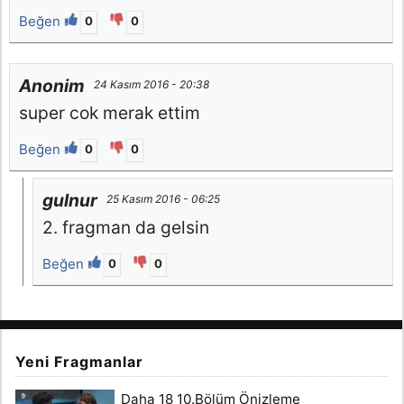
Beğen
0
0
Anonim
24 Kasım 2016 - 20:38
super cok merak ettim
Beğen
0
0
gulnur
25 Kasım 2016 - 06:25
2. fragman da gelsin
Beğen
0
0
Yeni Fragmanlar
Daha 18 10.Bölüm Önizleme