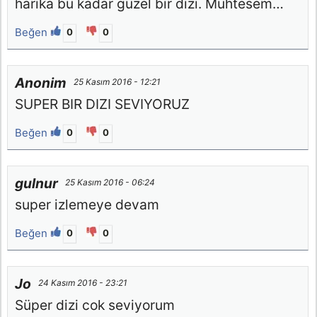
harıka bu kadar güzel bir dızı. Muhtesem…
Beğen
0
0
Anonim
25 Kasım 2016 - 12:21
SUPER BIR DIZI SEVIYORUZ
Beğen
0
0
gulnur
25 Kasım 2016 - 06:24
super izlemeye devam
Beğen
0
0
Jo
24 Kasım 2016 - 23:21
Süper dizi cok seviyorum