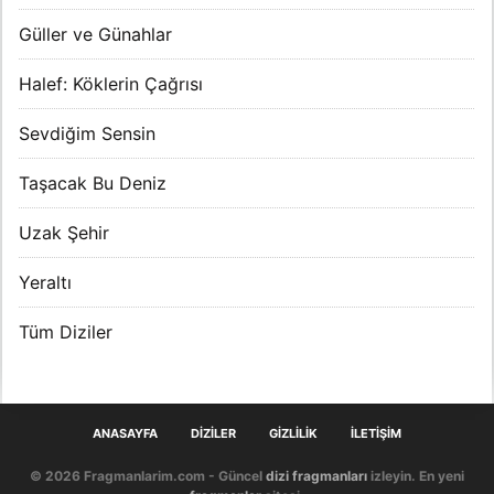
Güller ve Günahlar
Halef: Köklerin Çağrısı
Sevdiğim Sensin
Taşacak Bu Deniz
Uzak Şehir
Yeraltı
Tüm Diziler
ANASAYFA
DIZILER
GIZLILIK
İLETIŞIM
© 2026 Fragmanlarim.com - Güncel
dizi fragmanları
izleyin. En yeni