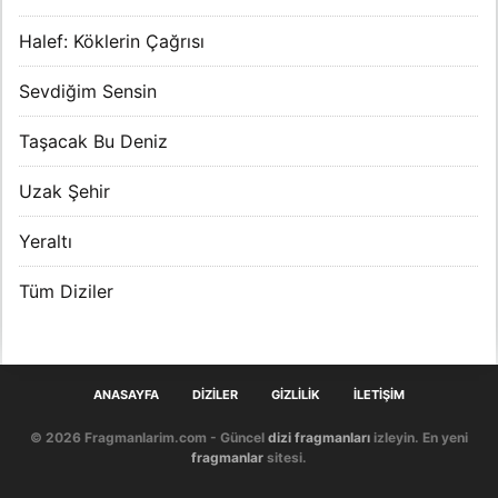
Halef: Köklerin Çağrısı
Sevdiğim Sensin
Taşacak Bu Deniz
Uzak Şehir
Yeraltı
Tüm Diziler
ANASAYFA
DIZILER
GIZLILIK
İLETIŞIM
© 2026 Fragmanlarim.com - Güncel
dizi fragmanları
izleyin. En yeni
fragmanlar
sitesi.