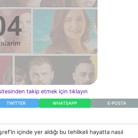
itesinden takip etmek için tıklayın
TWITTER
WHATSAPP
E-POSTA
ref’in içinde yer aldığı bu tehlikeli hayatta nasıl