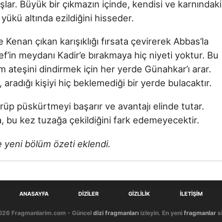
ar. Büyük bir çıkmazın içinde, kendisi ve karnındaki
yükü altında ezildiğini hisseder.
e Kenan çıkan karışıklığı fırsata çevirerek Abbas’la
f’in meydanı Kadir’e bırakmaya hiç niyeti yoktur. Bu
m ateşini dindirmek için her yerde Günahkar’ı arar.
radığı kişiyi hiç beklemediği bir yerde bulacaktır.
örüp püskürtmeyi başarır ve avantajı elinde tutar.
a, bu kez tuzağa çekildiğini fark edemeyecektir.
 yeni bölüm özeti eklendi.
ANASAYFA
DIZILER
GIZLILIK
İLETIŞIM
026 Fragmanlarim.com - Güncel
dizi fragmanları
izleyin. En yeni
fragmanlar
si