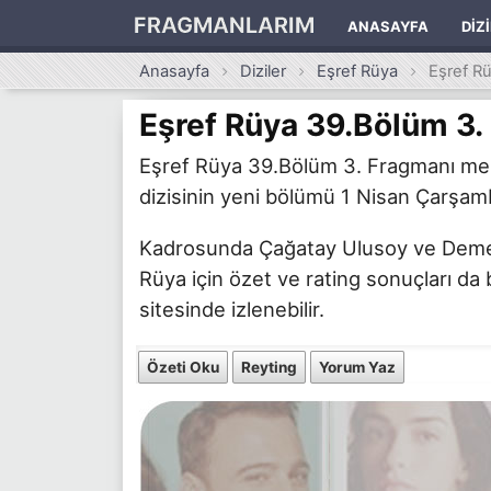
FRAGMANLARIM
ANASAYFA
DIZ
Anasayfa
Diziler
Eşref Rüya
Eşref R
Eşref Rüya 39.Bölüm 3.
Eşref Rüya 39.Bölüm 3. Fragmanı merak
dizisinin yeni bölümü 1 Nisan Çarşamb
Kadrosunda Çağatay Ulusoy ve Demet Ö
Rüya için özet ve rating sonuçları da 
sitesinde izlenebilir.
Özeti Oku
Reyting
Yorum Yaz