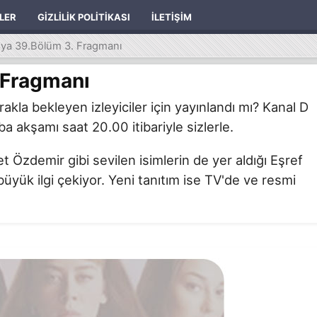
ILER
GIZLILIK POLITIKASI
İLETIŞIM
üya 39.Bölüm 3. Fragmanı
 Fragmanı
la bekleyen izleyiciler için yayınlandı mı? Kanal D
a akşamı saat 20.00 itibariyle sizlerle.
zdemir gibi sevilen isimlerin de yer aldığı Eşref
büyük ilgi çekiyor. Yeni tanıtım ise TV'de ve resmi