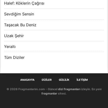
Halef: Köklerin Çağrısı
Sevdiğim Sensin
Taşacak Bu Deniz
Uzak Şehir
Yeraltı
Tüm Diziler
ANASAYFA
DIZILER
GIZLILIK
İLETIŞIM
© 2026 Fragmanlarim.com - Güncel
dizi fragmanları
izleyin. En yeni
fragmanlar
sitesi.