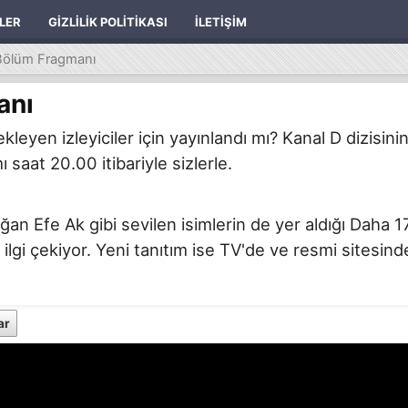
ILER
GIZLILIK POLITIKASI
İLETIŞIM
Bölüm Fragmanı
anı
eyen izleyiciler için yayınlandı mı? Kanal D dizisini
aat 20.00 itibariyle sizlerle.
 Efe Ak gibi sevilen isimlerin de yer aldığı Daha 1
 ilgi çekiyor. Yeni tanıtım ise TV'de ve resmi sitesind
ar