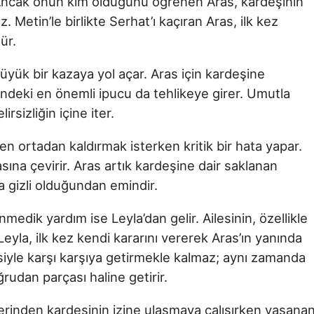
r. Ancak onun kim olduğunu öğrenen Aras, kardeşinin
 Metin’le birlikte Serhat’ı kaçıran Aras, ilk kez
ür.
yük bir kazaya yol açar. Aras için kardeşine
indeki en önemli ipucu da tehlikeye girer. Umutla
rsizliğin içine iter.
n ortadan kaldırmak isterken kritik bir hata yapar.
asına çevirir. Aras artık kardeşine dair saklanan
da gizli olduğundan emindir.
medik yardım ise Leyla’dan gelir. Ailesinin, özellikle
eyla, ilk kez kendi kararını vererek Aras’ın yanında
lesiyle karşı karşıya getirmekle kalmaz; aynı zamanda
ğrudan parçası haline getirir.
rinden kardeşinin izine ulaşmaya çalışırken yaşana