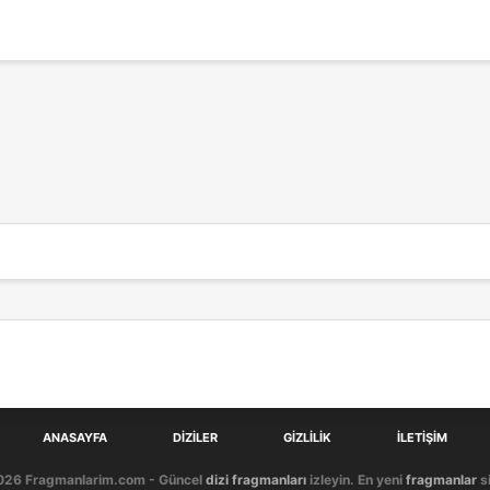
ANASAYFA
DIZILER
GIZLILIK
İLETIŞIM
026 Fragmanlarim.com - Güncel
dizi fragmanları
izleyin. En yeni
fragmanlar
si