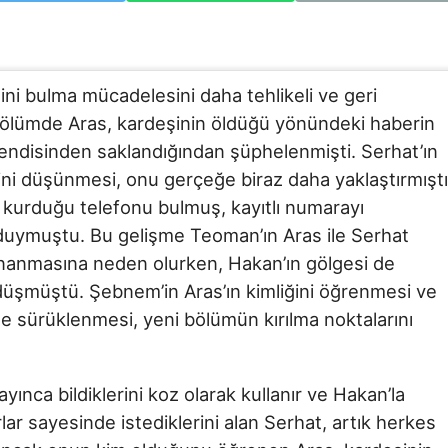
ini bulma mücadelesini daha tehlikeli ve geri
bölümde Aras, kardeşinin öldüğü yönündeki haberin
endisinden saklandığından şüphelenmişti. Serhat’ın
eğini düşünmesi, onu gerçeğe biraz daha yaklaştırmıştı
m kurduğu telefonu bulmuş, kayıtlı numarayı
i duymuştu. Bu gelişme Teoman’ın Aras ile Serhat
 inanmasına neden olurken, Hakan’ın gölgesi de
 düşmüştü. Şebnem’in Aras’ın kimliğini öğrenmesi ve
e sürüklenmesi, yeni bölümün kırılma noktalarını
yınca bildiklerini koz olarak kullanır ve Hakan’la
rlar sayesinde istediklerini alan Serhat, artık herkes