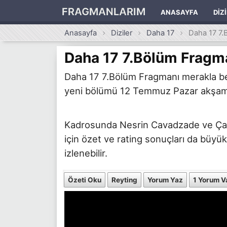
FRAGMANLARIM
ANASAYFA
DIZ
Anasayfa
Diziler
Daha 17
Daha 17 7.
Daha 17 7.Bölüm Fragm
Daha 17 7.Bölüm Fragmanı merakla bekl
yeni bölümü 12 Temmuz Pazar akşamı s
Kadrosunda Nesrin Cavadzade ve Çağan
için özet ve rating sonuçları da büyük
izlenebilir.
Özeti Oku
Reyting
Yorum Yaz
1 Yorum V