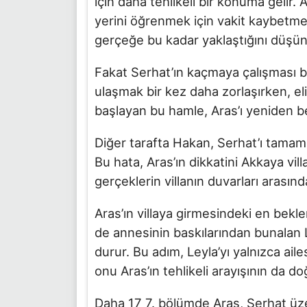
için daha tehlikeli bir konuma geli
yerini öğrenmek için vakit kaybetmez.
gerçeğe bu kadar yaklaştığını düşün
Fakat Serhat’ın kaçmaya çalışması bü
ulaşmak bir kez daha zorlaşırken, el
başlayan bu hamle, Aras’ı yeniden beli
Diğer tarafta Hakan, Serhat’ı tamame
Bu hata, Aras’ın dikkatini Akkaya vill
gerçeklerin villanın duvarları arasın
Aras’ın villaya girmesindeki en beklen
de annesinin baskılarından bunalan L
durur. Bu adım, Leyla’yı yalnızca ai
onu Aras’ın tehlikeli arayışının da do
Daha 17 7. bölümde Aras, Serhat üze