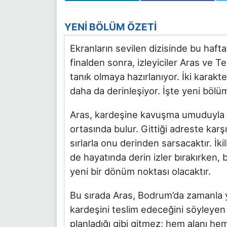
YENI BÖLÜM ÖZETI
Ekranların sevilen dizisinde bu hafta
finalden sonra, izleyiciler Aras v
tanık olmaya hazırlanıyor. İki karakt
daha da derinleşiyor. İşte yeni bölü
Aras, kardeşine kavuşma umuduyla ç
ortasında bulur. Gittiği adreste kar
sırlarla onu derinden sarsacaktır. İk
de hayatında derin izler bırakırken
yeni bir dönüm noktası olacaktır.
Bu sırada Aras, Bodrum’da zamanla y
kardeşini teslim edeceğini söyleyen
planladığı gibi gitmez; hem alanı he