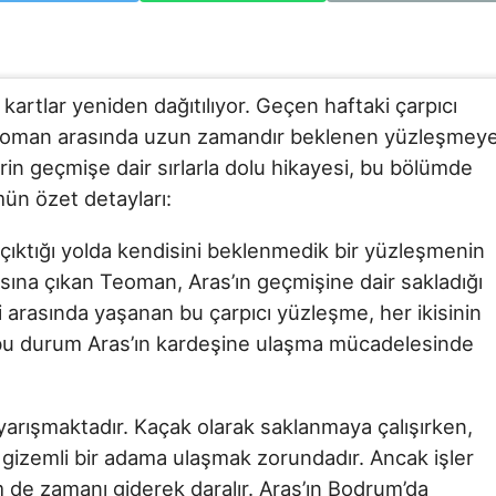
 kartlar yeniden dağıtılıyor. Geçen haftaki çarpıcı
e Teoman arasında uzun zamandır beklenen yüzleşmey
erin geçmişe dair sırlarla dolu hikayesi, bu bölümde
mün özet detayları:
ıktığı yolda kendisini beklenmedik bir yüzleşmenin
şısına çıkan Teoman, Aras’ın geçmişine dair sakladığı
ili arasında yaşanan bu çarpıcı yüzleşme, her ikisinin
, bu durum Aras’ın kardeşine ulaşma mücadelesinde
arışmaktadır. Kaçak olarak saklanmaya çalışırken,
 gizemli bir adama ulaşmak zorundadır. Ancak işler
m de zamanı giderek daralır. Aras’ın Bodrum’da