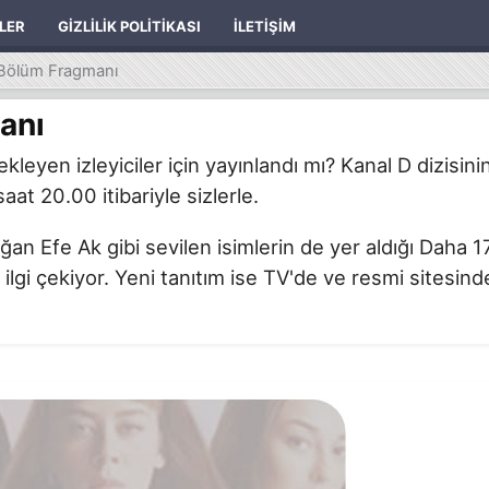
ILER
GIZLILIK POLITIKASI
İLETIŞIM
.Bölüm Fragmanı
anı
eyen izleyiciler için yayınlandı mı? Kanal D dizisini
at 20.00 itibariyle sizlerle.
 Efe Ak gibi sevilen isimlerin de yer aldığı Daha 1
 ilgi çekiyor. Yeni tanıtım ise TV'de ve resmi sitesind