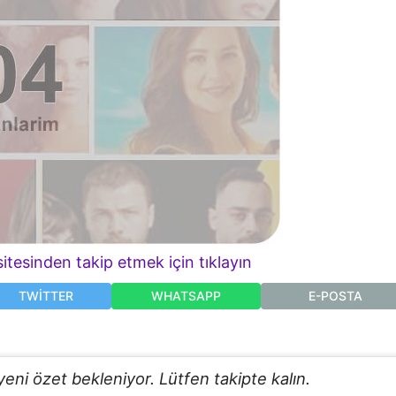
itesinden takip etmek için tıklayın
TWITTER
WHATSAPP
E-POSTA
ni özet bekleniyor. Lütfen takipte kalın.