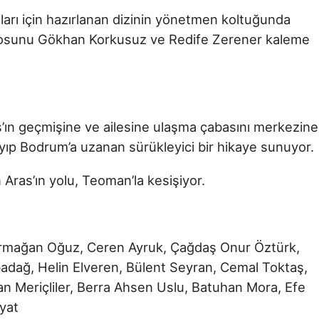
ları için hazırlanan dizinin yönetmen koltuğunda
osunu Gökhan Korkusuz ve Redife Zerener kaleme
’ın geçmişine ve ailesine ulaşma çabasını merkezine
ayıp Bodrum’a uzanan sürükleyici bir hikaye sunuyor.
en Aras’ın yolu, Teoman’la kesişiyor.
rmağan Oğuz, Ceren Ayruk, Çağdaş Onur Öztürk,
badağ, Helin Elveren, Bülent Seyran, Cemal Toktaş,
an Meriçliler, Berra Ahsen Uslu, Batuhan Mora, Efe
yat