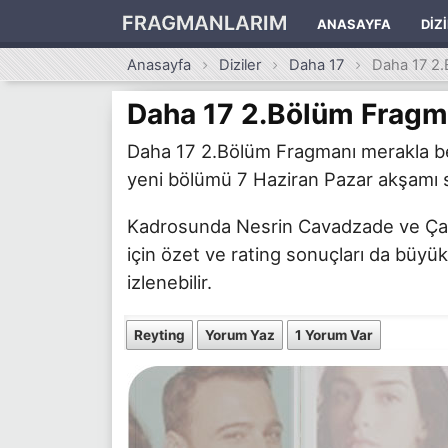
FRAGMANLARIM
ANASAYFA
DIZ
Anasayfa
Diziler
Daha 17
Daha 17 2
Daha 17 2.Bölüm Fragm
Daha 17 2.Bölüm Fragmanı merakla bekl
yeni bölümü 7 Haziran Pazar akşamı sa
Kadrosunda Nesrin Cavadzade ve Çağan
için özet ve rating sonuçları da büyük
izlenebilir.
Reyting
Yorum Yaz
1 Yorum Var