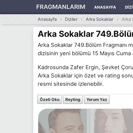
FRAGMANLARIM
ANASAYFA
DIZ
Anasayfa
Diziler
Arka Sokaklar
Arka 
Arka Sokaklar 749.Böl
Arka Sokaklar 749.Bölüm Fragmanı mer
dizisinin yeni bölümü 15 Mayıs Cuma a
Kadrosunda Zafer Ergin, Şevket Çoruh 
Arka Sokaklar için özet ve rating sonu
resmi sitesinde izlenebilir.
Özeti Oku
Reyting
Yorum Yaz