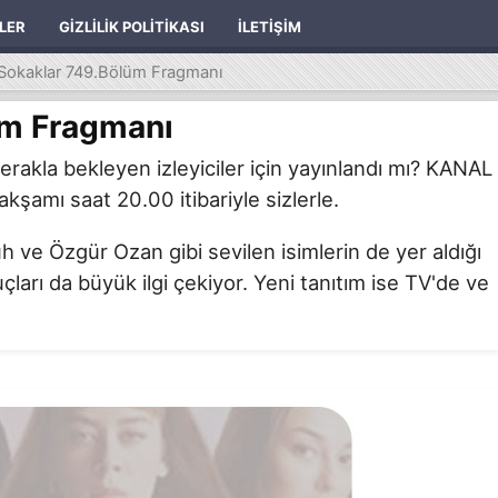
ILER
GIZLILIK POLITIKASI
İLETIŞIM
Sokaklar 749.Bölüm Fragmanı
üm Fragmanı
akla bekleyen izleyiciler için yayınlandı mı? KANAL
kşamı saat 20.00 itibariyle sizlerle.
ve Özgür Ozan gibi sevilen isimlerin de yer aldığı
çları da büyük ilgi çekiyor. Yeni tanıtım ise TV'de ve