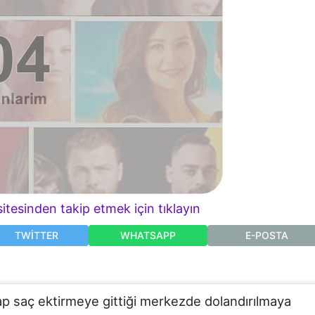
itesinden takip etmek için tıklayın
TWITTER
WHATSAPP
E-POSTA
ap saç ektirmeye gittiği merkezde dolandırılmaya