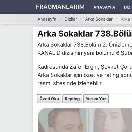
FRAGMANLARIM
ANASAYFA
DIZ
Anasayfa
Diziler
Arka Sokaklar
Arka 
Arka Sokaklar 738.Böl
Arka Sokaklar 738.Bölüm 2. Önizleme m
KANAL D dizisinin yeni bölümü 6 Şubat
Kadrosunda Zafer Ergin, Şevket Çoruh 
Arka Sokaklar için özet ve rating sonu
resmi sitesinde izlenebilir.
Özeti Oku
Reyting
Yorum Yaz