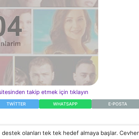
itesinden takip etmek için tıklayın
TWITTER
WHATSAPP
E-POSTA
a destek olanları tek tek hedef almaya başlar. Cevher