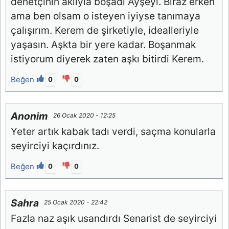
denetçinin aklıyla boşadı Ayşeyi. Biraz erken
ama ben olsam o isteyen iyiyse tanımaya
çalışırım. Kerem de şirketiyle, idealleriyle
yaşasın. Aşkta bir yere kadar. Boşanmak
istiyorum diyerek zaten aşkı bitirdi Kerem.
Beğen
0
0
Anonim
26 Ocak 2020 - 12:25
Yeter artık kabak tadı verdi, saçma konularla
seyirciyi kaçırdınız.
Beğen
0
0
Sahra
25 Ocak 2020 - 22:42
Fazla naz aşık usandırdı Senarist de seyirciyi