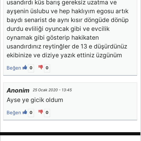
usandırdı küs barış gereksiz uzatma ve
ayşenin üslubu ve hep haklıyım egosu artık
baydı senarist de aynı kısır döngüde dönüp
durdu evliliği oyuncak gibi ve evcilik
oynamak gibi gösterip hakikaten
usandırdınız reytinğler de 13 e düşürdünüz
ekibinize ve diziye yazık ettiniz üzgünüm
Beğen
0
0
Anonim
25 Ocak 2020 - 13:45
Ayse ye gicik oldum
Beğen
0
0