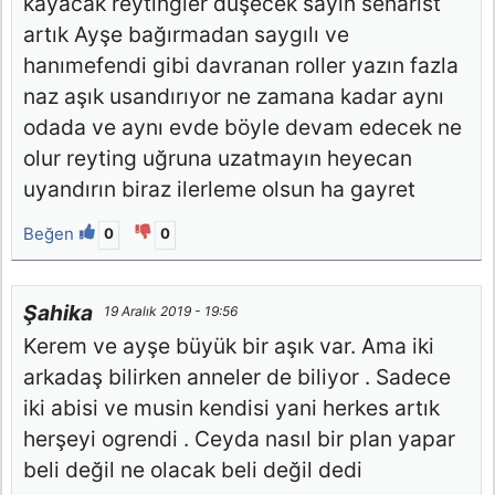
kayacak reytingler düşecek sayın senarist
artık Ayşe bağırmadan saygılı ve
hanımefendi gibi davranan roller yazın fazla
naz aşık usandırıyor ne zamana kadar aynı
odada ve aynı evde böyle devam edecek ne
olur reyting uğruna uzatmayın heyecan
uyandırın biraz ilerleme olsun ha gayret
Beğen
0
0
Şahika
19 Aralık 2019 - 19:56
Kerem ve ayşe büyük bir aşık var. Ama iki
arkadaş bilirken anneler de biliyor . Sadece
iki abisi ve musin kendisi yani herkes artık
herşeyi ogrendi . Ceyda nasıl bir plan yapar
beli değil ne olacak beli değil dedi