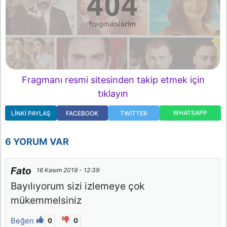
Fragmanı resmi sitesinden takip etmek için
tıklayın
WHATSAPP
LINKI PAYLAŞ
FACEBOOK
TWITTER
6 YORUM VAR
Fato
16 Kasım 2019 - 12:39
Bayılıyorum sizi izlemeye çok
mükemmelsiniz
Beğen
0
0