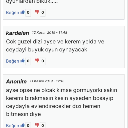
oyunlardan bıktık…..
Beğen
0
0
kardelen
12 Kasım 2019 - 11:48
Cok guzel dizi ayse ve kerem yelda ve
ceydayi buyuk oyun oynayacak
Beğen
0
0
Anonim
11 Kasım 2019 - 12:18
ayse opse ne olcak kımse gormuyorkı sakın
keremı bırakmasın kesın ayseden bosayıp
ceydayla evlendırecekler dızı hemen
bıtmesın dıye
Beğen
0
0