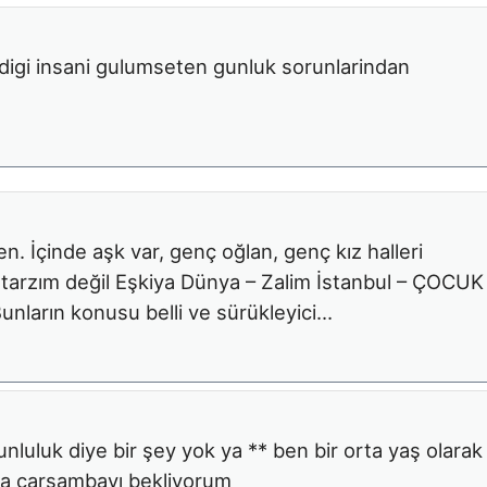
digi insani gulumseten gunluk sorunlarindan
en. İçinde aşk var, genç oğlan, genç kız halleri
tarzım değil Eşkiya Dünya – Zalim İstanbul – ÇOCUK
unların konusu belli ve sürükleyici…
nluluk diye bir şey yok ya ** ben bir orta yaş olarak
la çarşambayı bekliyorum