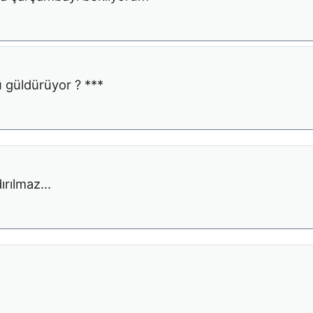
 güldürüyor ? ***
dırılmaz…