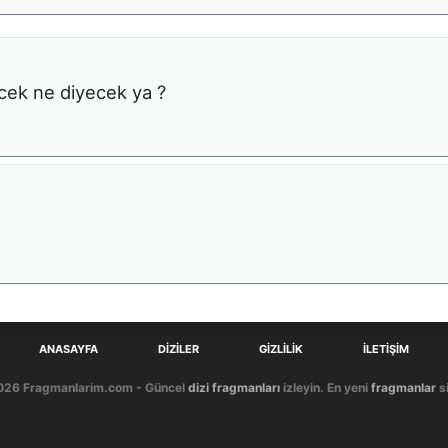
ek ne diyecek ya ?
ANASAYFA
DIZILER
GIZLILIK
İLETIŞIM
026 Fragmanlarim.com - Güncel
dizi fragmanları
izleyin. En yeni
fragmanlar
si