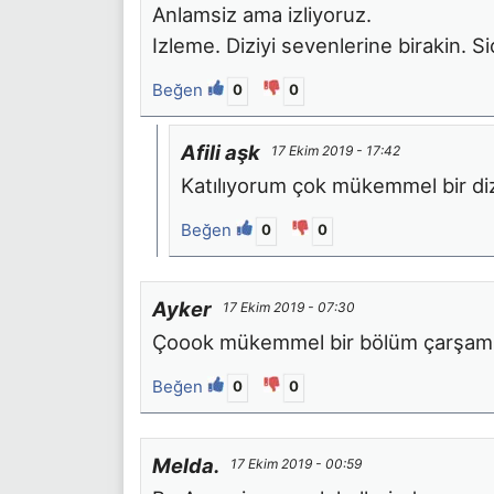
Anlamsiz ama izliyoruz.
Izleme. Diziyi sevenlerine birakin. 
Beğen
0
0
Afili aşk
17 Ekim 2019 - 17:42
Katılıyorum çok mükemmel bir dizi 
Beğen
0
0
Ayker
17 Ekim 2019 - 07:30
Çoook mükemmel bir bölüm çarşamba
Beğen
0
0
Melda.
17 Ekim 2019 - 00:59