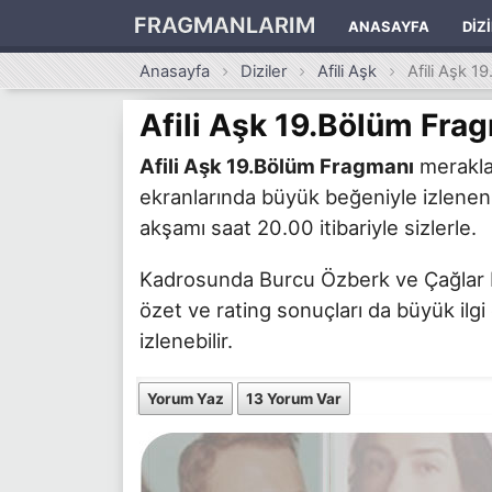
FRAGMANLARIM
ANASAYFA
DIZ
Anasayfa
Diziler
Afili Aşk
Afili Aşk 
Afili Aşk 19.Bölüm Fra
Afili Aşk 19.Bölüm Fragmanı
merakla 
ekranlarında büyük beğeniyle izlenen
akşamı saat 20.00 itibariyle sizlerle.
Kadrosunda Burcu Özberk ve Çağlar Ertu
özet ve rating sonuçları da büyük ilgi
izlenebilir.
Yorum Yaz
13 Yorum Var