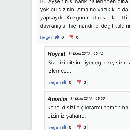
Bu Ayşenin şımarık hallerinden gına g
yok bu dizinin. Ama ne yazık ki o da 
yapsaydı.. Kuzgun mutlu sonla bitti 
davranışlar hiç inandırıcı değil kaldırı
Beğen
0
0
Hoyrat
17 Ekim 2019 - 05:42
Siz dizi bitsin diyeceginize, siz d
izlemez…
Beğen
0
0
Anonim
17 Ekim 2019 - 09:56
kanal d sizi hiç kırarmı hemen hal
dizimiz şahane.
Beğen
0
0