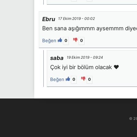
Ebru
17 Ekim 2019 - 00:02
Ben sana aşığımmm aysemmm diyec
Beğen
0
0
saba
19 Ekim 2019 - 09:24
Çok iyi bir bölüm olacak ❤
Beğen
0
0
© 2