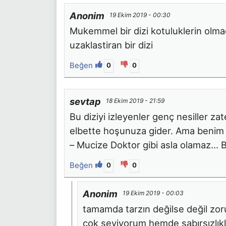
Anonim
19 Ekim 2019 - 00:30
Mukemmel bir dizi kotuluklerin olma
uzaklastiran bir dizi
Beğen
0
0
sevtap
18 Ekim 2019 - 21:59
Bu diziyi izleyenler genç nesiller zat
elbette hoşunuza gider. Ama benim 
– Mucize Doktor gibi asla olamaz… B
Beğen
0
0
Anonim
19 Ekim 2019 - 00:03
tamamda tarzın değilse değil zoru
çok seviyorum hemde sabırsızlık