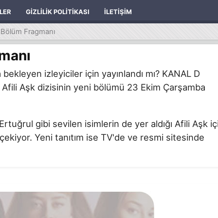
ILER
GIZLILIK POLITIKASI
İLETIŞIM
19.Bölüm Fragmanı
gmanı
bekleyen izleyiciler için yayınlandı mı? KANAL D
 Afili Aşk dizisinin yeni bölümü 23 Ekim Çarşamba
ğrul gibi sevilen isimlerin de yer aldığı Afili Aşk iç
 çekiyor. Yeni tanıtım ise TV'de ve resmi sitesinde