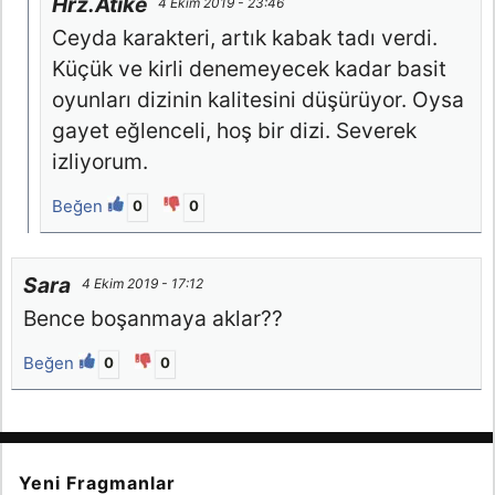
Hrz.Atike
4 Ekim 2019 - 23:46
Ceyda karakteri, artık kabak tadı verdi.
Küçük ve kirli denemeyecek kadar basit
oyunları dizinin kalitesini düşürüyor. Oysa
gayet eğlenceli, hoş bir dizi. Severek
izliyorum.
Beğen
0
0
Sara
4 Ekim 2019 - 17:12
Bence boşanmaya aklar??
Beğen
0
0
Yeni Fragmanlar