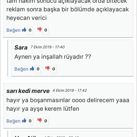
tam hakim sonucu açıklayacak orda bitecek
reklam sonra başka bir bölümde açıklayacak
heyecan verici
Beğen
0
0
Sara
7 Ekim 2019 - 17:40
Aynen ya inşallah rüyadır ??
Beğen
0
0
sarı kedi merve
4 Ekim 2019 - 17:42
hayır ya boşanmasınlar oooo delirecem yaaa
hayır ya ayşe kerem lütfen
Beğen
0
0