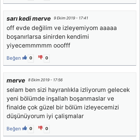
sarı kedi merve
9 Ekim 2019 - 17:41
off evde değilim ve izleyemiyom aaaaa
boşanırlarsa sinirden kendimi
yiyecemmmmm ooofff
Beğen
0
0
merve
8 Ekim 2019 - 17:56
selam ben sizi hayranlıkla izliyorum gelecek
yeni bölümde inşallah boşanmaslar ve
finalde çok güzel bir bölüm izleyecemizi
düşünüyorum iyi çalişmalar
Beğen
0
0