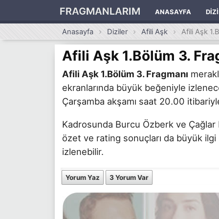
FRAGMANLARIM
ANASAYFA
DIZ
Anasayfa
Diziler
Afili Aşk
Afili Aşk 1
Afili Aşk 1.Bölüm 3. Fr
Afili Aşk 1.Bölüm 3. Fragmanı
merakla
ekranlarında büyük beğeniyle izlenecek
Çarşamba akşamı saat 20.00 itibariyle
Kadrosunda Burcu Özberk ve Çağlar Ertu
özet ve rating sonuçları da büyük ilgi
izlenebilir.
Yorum Yaz
3 Yorum Var