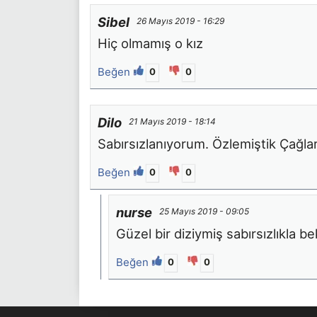
Sibel
26 Mayıs 2019 - 16:29
Hiç olmamış o kız
Beğen
0
0
Dilo
21 Mayıs 2019 - 18:14
Sabırsızlanıyorum. Özlemiştik Çağlar
Beğen
0
0
nurse
25 Mayıs 2019 - 09:05
Güzel bir diziymiş sabırsızlıkla b
Beğen
0
0